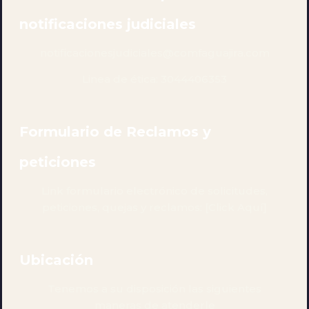
notificaciones judiciales
notificacionesjudiciales@
comfaguajira.com
Linea de ética: 3044406353
Formulario de Reclamos y
peticiones
Link formulario electrónico de solicitudes,
peticiones, quejas y reclamos: [
Click Aquí
]
Ubicación
Tenemos a su disposición las siguientes
maneras de atenderle