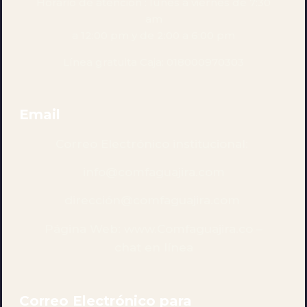
Horario de atención : lunes a viernes de 7:30
am
a 12:00 pm y de 2:00 a 6:00 pm
Línea gratuita Caja: 018000970303
Email
Correo Electrónico institucional:
info@comfaguajira.com
dirección@comfaguajira.com
Página Web:
www.Comfaguajira.co
–
chat en línea
Correo Electrónico para