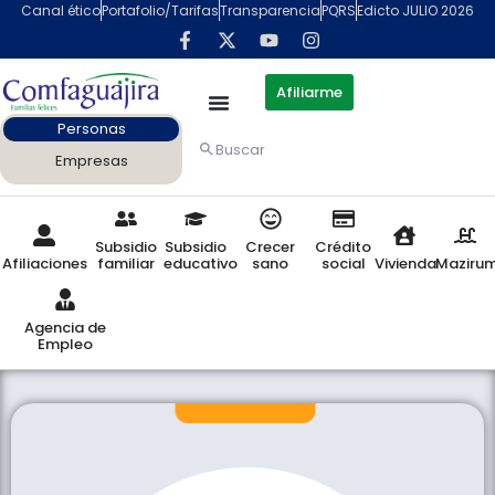
Canal ético
Portafolio/Tarifas
Transparencia
PQRS
Edicto JULIO 2026
Afiliarme
Personas
Buscar
Empresas
Subsidio
Subsidio
Crecer
Crédito
Afiliaciones
familiar
educativo
sano
social
Vivienda
Maziru
Agencia de
Empleo