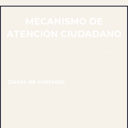
MECANISMO DE
ATENCIÓN CIUDADANO
Tenemos a su disposición las siguientes
maneras de atenderle
Datos de contacto
Dirección: Caja de Compensación Familiar de
La Guajira – Sede principal
Calle 13 # 8 – 175
Teléfonos (60) (5) 727 0204