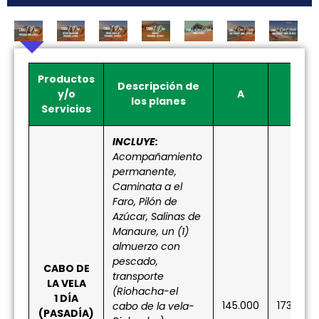
Productos
Descripción de
y/o
A
B
los planes
Servicios
INCLUYE:
Acompañamiento
permanente,
Caminata a el
Faro, Pilón de
Azúcar, Salinas de
Manaure, un (1)
almuerzo con
pescado,
CABO DE
transporte
LA VELA
(Riohacha-el
1 DÍA
145.000
173.000
cabo de la vela-
(PASADÍA)