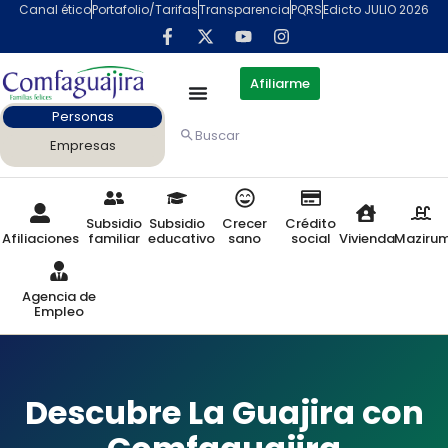
Canal ético
Portafolio/Tarifas
Transparencia
PQRS
Edicto JULIO 2026
Afiliarme
Personas
Buscar
Empresas
Subsidio
Subsidio
Crecer
Crédito
Afiliaciones
familiar
educativo
sano
social
Vivienda
Maziru
Agencia de
Empleo
Descubre La Guajira con