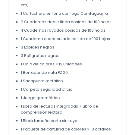
cm)
1 Cartuchera en lona con logo Comfaguajira
2 Cuadernos doble línea cosidos de 100 hojas
4 Cuadernos rayados cosidos de 100 hojas
1 Cuaderno cuadriculado cosido de 100 hojas
3 Lápices negros
3 Bolígrafos negros
1 Caja de colores × 12 unidades
1 Borrador de nata PZ 20
1 Sacapunta metálico
1 Carpeta seguridad oficio
1 Juego geométrico
1 Libro de lecturas integradas + Libro de
comprensión lectora
1 Block tamaño carta sin rayas
1 Paquete de cartulina de colores × 10 octavos