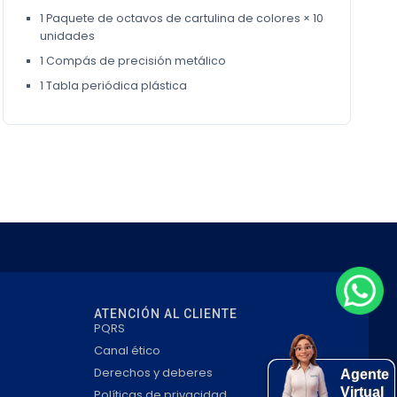
1 Paquete de octavos de cartulina de colores × 10
unidades
1 Compás de precisión metálico
1 Tabla periódica plástica
ATENCIÓN AL CLIENTE
PQRS
Canal ético
Derechos y deberes
Agente
Virtual
Políticas de privacidad