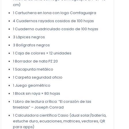
cm)
1 Cartuchera en lona con logo Comfaguajira
4 Cuadernos rayados cosidos de 100 hojas
1 Cuaderno cuadriculado cosido de 100 hojas
3 Lápices negros
3 Bolígrafos negros
1 Caja de colores × 12 unidades
1 Borrador de nata PZ 20
1 Sacapunta metálico
1 Carpeta seguridad oficio
1 Juego geométrico
1 Block sin raya × 80 hojas
1 Libro de lectura crítica: “El corazón de las
tinieblas” – Joseph Conrad
1 Calculadora científica Casio (dual solar/batería,
estuche duro, ecuaciones, matrices, vectores, QR
para apps)