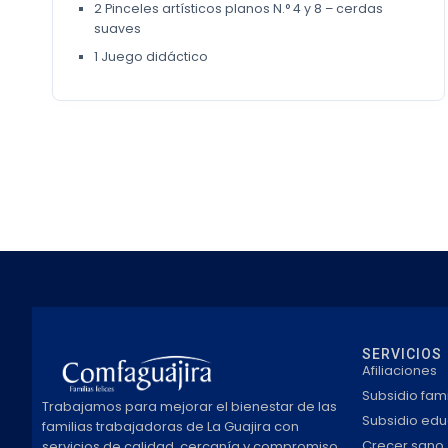
2 Pinceles artísticos planos N.° 4 y 8 – cerdas
suaves
1 Juego didáctico
SERVICIOS
Afiliaciones
Subsidio fami
Trabajamos para mejorar el bienestar de las
Subsidio edu
familias trabajadoras de La Guajira con
Crecer sano
servicios de calidad, cercanía y compromiso