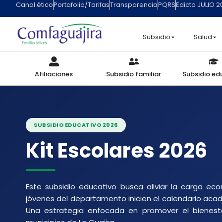
Canal ético
Portafolio/Tarifas
Transparencia
PQRS
Edicto JULIO 
contenido
Subsidio
Salud
Afiliaciones
Subsidio familiar
Subsidio ed
SUBSIDIO EDUCATIVO 2026
Kit Escolares 2026
Este subsidio educativo busca aliviar la carga eco
jóvenes del departamento inicien el calendario acad
Una estrategia enfocada en promover el bienestar