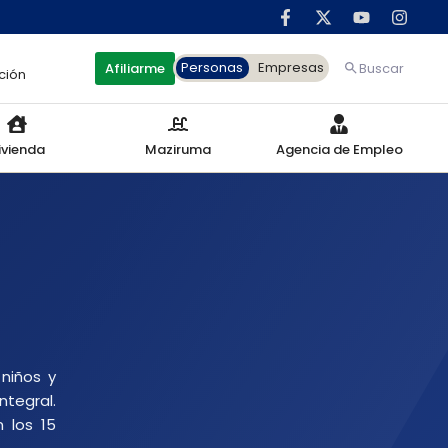
Personas
Empresas
Afiliarme
Buscar
ción
ivienda
Maziruma
Agencia de Empleo
 niños y
ntegral.
 los 15