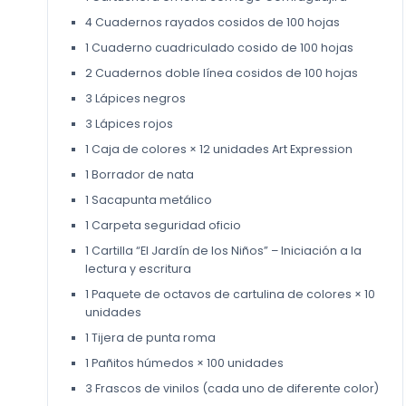
4 Cuadernos rayados cosidos de 100 hojas
1 Cuaderno cuadriculado cosido de 100 hojas
2 Cuadernos doble línea cosidos de 100 hojas
3 Lápices negros
3 Lápices rojos
1 Caja de colores × 12 unidades Art Expression
1 Borrador de nata
1 Sacapunta metálico
1 Carpeta seguridad oficio
1 Cartilla “El Jardín de los Niños” – Iniciación a la
lectura y escritura
1 Paquete de octavos de cartulina de colores × 10
unidades
1 Tijera de punta roma
1 Pañitos húmedos × 100 unidades
3 Frascos de vinilos (cada uno de diferente color)