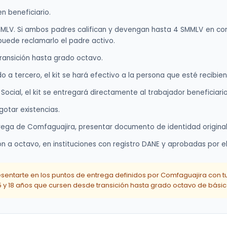
n beneficiario.
MMLV. Si ambos padres califican y devengan hasta 4 SMMLV en conju
 puede reclamarlo el padre activo.
transición hasta grado octavo.
 a tercero, el kit se hará efectivo a la persona que esté recibien
Social, el kit se entregará directamente al trabajador beneficiario
gotar existencias.
rega de Comfaguajira, presentar documento de identidad original y
ión a octavo, en instituciones con registro DANE y aprobadas por e
entarte en los puntos de entrega definidos por Comfaguajira con tu 
e 5 y 18 años que cursen desde transición hasta grado octavo de bási