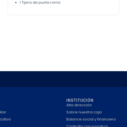
1 Tijera de punta roma
INSTITUCIÓN
Alta dirección
liar
Sobre nuestra caja
cativo
Balance social y financiero
Contrata con nosotros