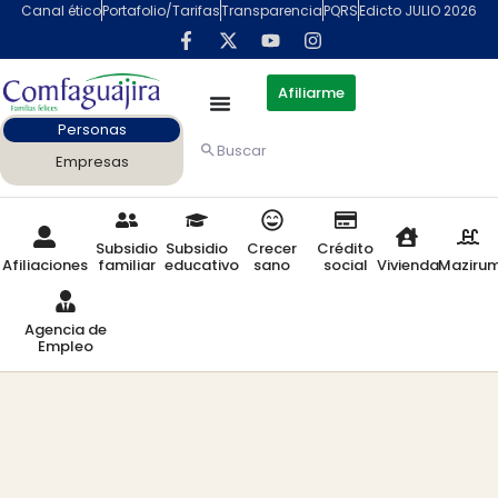
Canal ético
Portafolio/Tarifas
Transparencia
PQRS
Edicto JULIO 2026
Afiliarme
Personas
Buscar
Empresas
Subsidio
Subsidio
Crecer
Crédito
Afiliaciones
familiar
educativo
sano
social
Vivienda
Maziru
Agencia de
Empleo