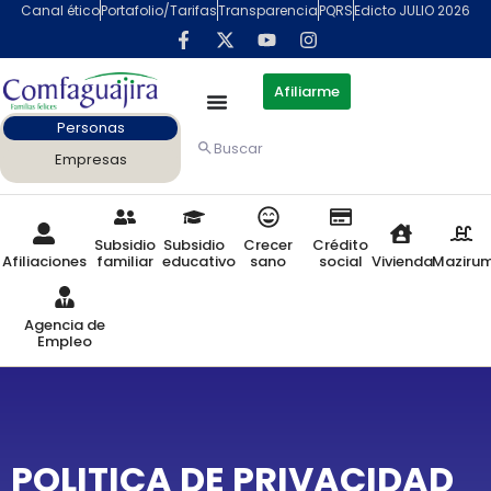
Canal ético
Portafolio/Tarifas
Transparencia
PQRS
Edicto JULIO 2026
Afiliarme
Personas
Buscar
Empresas
Subsidio
Subsidio
Crecer
Crédito
Afiliaciones
familiar
educativo
sano
social
Vivienda
Maziru
Agencia de
Empleo
POLITICA DE PRIVACIDAD