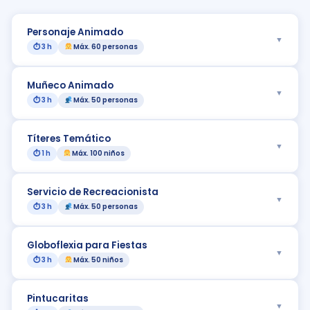
Personaje Animado
▼
⏱ 3 h
Máx. 60 personas
Muñeco Animado
▼
⏱ 3 h
Máx. 50 personas
Títeres Temático
▼
⏱ 1 h
Máx. 100 niños
Servicio de Recreacionista
▼
⏱ 3 h
Máx. 50 personas
Globoflexia para Fiestas
▼
⏱ 3 h
Máx. 50 niños
Pintucaritas
▼