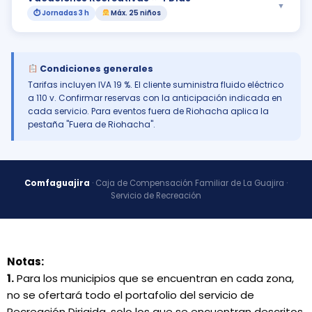
▼
⏱ Jornadas 3 h
Máx. 25 niños
Condiciones generales
Tarifas incluyen IVA 19 %. El cliente suministra fluido eléctrico
a 110 v. Confirmar reservas con la anticipación indicada en
cada servicio. Para eventos fuera de Riohacha aplica la
pestaña "Fuera de Riohacha".
Comfaguajira
· Caja de Compensación Familiar de La Guajira ·
Servicio de Recreación
Notas:
1.
Para los municipios que se encuentran en cada zona,
no se ofertará todo el portafolio del servicio de
Recreación Dirigida, solo los que se encuentran descritos