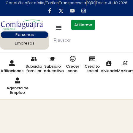
Canal ético
Portafolio/Tarifas
Transparencia
PQRS
Edicto JULIO 2026
Afiliarme
Personas
Buscar
Empresas
Subsidio
Subsidio
Crecer
Crédito
Afiliaciones
familiar
educativo
sano
social
Vivienda
Maziru
Agencia de
Empleo