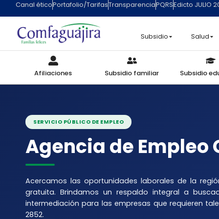
Canal ético
Portafolio/Tarifas
Transparencia
PQRS
Edicto JULIO 
contenido
Subsidio
Salud
Afiliaciones
Subsidio familiar
Subsidio ed
SERVICIO PÚBLICO DE EMPLEO
Agencia de Empleo 
Acercamos las oportunidades laborales de la regi
gratuita. Brindamos un respaldo integral a busca
intermediación para las empresas que requieren tale
2852.