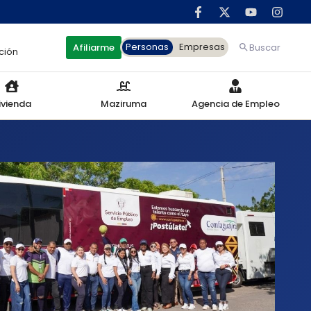
Personas
Empresas
Afiliarme
Buscar
ción
ivienda
Maziruma
Agencia de Empleo