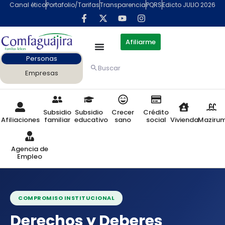
contenido
Canal ético
Portafolio/Tarifas
Transparencia
PQRS
Edicto JULIO 2026
Afiliarme
Personas
Buscar
Empresas
Subsidio
Subsidio
Crecer
Crédito
Afiliaciones
familiar
educativo
sano
social
Vivienda
Maziru
Agencia de
Empleo
COMPROMISO INSTITUCIONAL
Derechos y Deberes