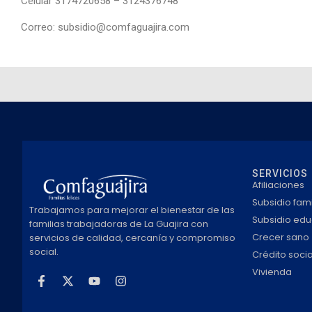
Celular 3174720658 – 3124376748
Correo:
subsidio@comfaguajira.
com
SERVICIOS
Afiliaciones
Subsidio fami
Trabajamos para mejorar el bienestar de las
Subsidio edu
familias trabajadoras de La Guajira con
Crecer sano
servicios de calidad, cercanía y compromiso
social.
Crédito socia
Vivienda