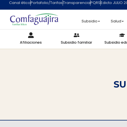
Canal ético
Portafolio/Tarifas
Transparencia
PQRS
Edicto JULIO 
Subsidio
Salud
Afiliaciones
Subsidio familiar
Subsidio ed
SU