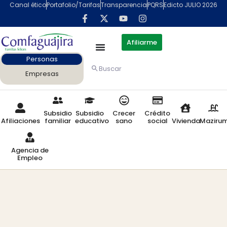
Canal ético
Portafolio/Tarifas
Transparencia
PQRS
Edicto JULIO 2026
Afiliarme
Personas
Buscar
Empresas
Subsidio
Subsidio
Crecer
Crédito
Afiliaciones
familiar
educativo
sano
social
Vivienda
Maziru
Agencia de
Empleo