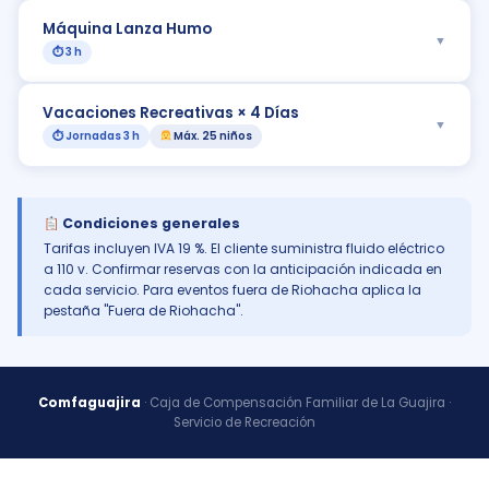
Máquina Lanza Humo
▼
⏱ 3 h
Vacaciones Recreativas × 4 Días
▼
⏱ Jornadas 3 h
Máx. 25 niños
Condiciones generales
Tarifas incluyen IVA 19 %. El cliente suministra fluido eléctrico
a 110 v. Confirmar reservas con la anticipación indicada en
cada servicio. Para eventos fuera de Riohacha aplica la
pestaña "Fuera de Riohacha".
Comfaguajira
· Caja de Compensación Familiar de La Guajira ·
Servicio de Recreación