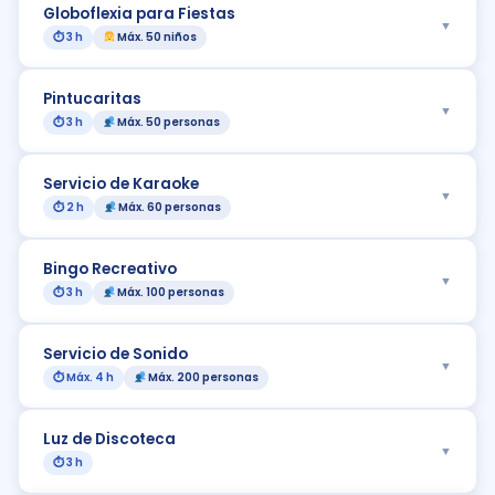
Globoflexia para Fiestas
▼
⏱ 3 h
Máx. 50 niños
Pintucaritas
▼
⏱ 3 h
Máx. 50 personas
Servicio de Karaoke
▼
⏱ 2 h
Máx. 60 personas
Bingo Recreativo
▼
⏱ 3 h
Máx. 100 personas
Servicio de Sonido
▼
⏱ Máx. 4 h
Máx. 200 personas
Luz de Discoteca
▼
⏱ 3 h