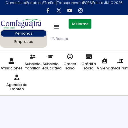
Canal ético
Portafolio/Tarifas
Transparencia
PQRS
Edicto JULIO 2026
Afiliarme
Personas
Buscar
Empresas
Subsidio
Subsidio
Crecer
Crédito
Afiliaciones
familiar
educativo
sano
social
Vivienda
Maziru
Agencia de
Empleo