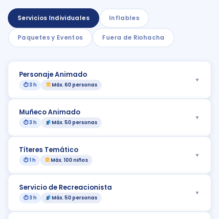
Servicios Individuales
Inflables
Paquetes y Eventos
Fuera de Riohacha
Personaje Animado
▼
⏱ 3 h
Máx. 60 personas
Muñeco Animado
▼
⏱ 3 h
Máx. 50 personas
Títeres Temático
▼
⏱ 1 h
Máx. 100 niños
Servicio de Recreacionista
▼
⏱ 3 h
Máx. 50 personas