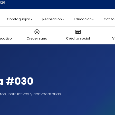
2026
Comfaguajira
Recreación
Educación
Cotiza
ucativo
Crecer sano
Crédito social
V
a #030
os, instructivos y convocatorias