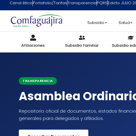
Canal ético
Portafolio/Tarifas
Transparencia
PQRS
Edicto JULIO 
contenido
Subsidio
Salud
Afiliaciones
Subsidio familiar
Subsidio ed
TRANSPARENCIA
Asamblea Ordinari
Repositorio oficial de documentos, estados financier
generales para delegados y afiliados.