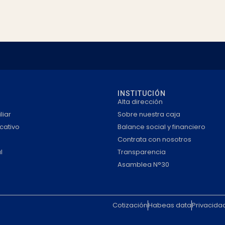
INSTITUCIÓN
Alta dirección
liar
Sobre nuestra caja
cativo
Balance social y financiero
Contrata con nosotros
l
Transparencia
Asamblea N°30
Cotización
Habeas data
Privacida