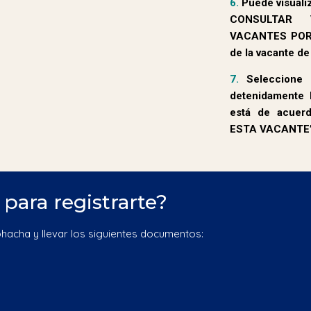
6.
Puede visualiz
CONSULTAR 
VACANTES POR 
de la vacante de
7.
Seleccione l
detenidamente l
está de
acuer
ESTA VACANTE
para registrarte?
hacha y llevar los siguientes documentos: