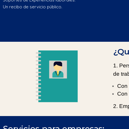
Un recibo de servicio público.
¿Qu
1. Pe
de tra
Con 
Con 
2. Emp
Servicios para empresas: