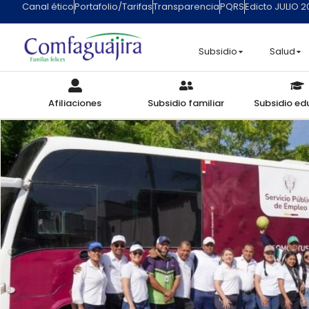
Canal ético
Portafolio/Tarifas
Transparencia
PQRS
Edicto JULIO 
Subsidio
Salud
Afiliaciones
Subsidio familiar
Subsidio ed