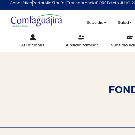
Canal ético
Portafolio/Tarifas
Transparencia
PQRS
Edicto JULIO 
Subsidio
Salud
Afiliaciones
Subsidio familiar
Subsidio ed
FON