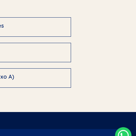
es
exo A)