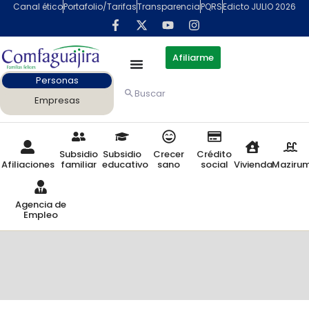
Canal ético
Portafolio/Tarifas
Transparencia
PQRS
Edicto JULIO 2026
Afiliarme
Personas
Buscar
Empresas
Subsidio
Subsidio
Crecer
Crédito
Afiliaciones
familiar
educativo
sano
social
Vivienda
Maziru
Agencia de
Empleo