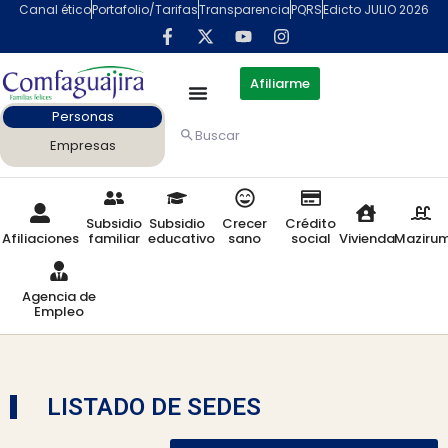
Canal ético
Portafolio/Tarifas
Transparencia
PQRS
Edicto JULIO 2026
Afiliarme
Personas
Buscar
Empresas
Subsidio
Subsidio
Crecer
Crédito
Afiliaciones
familiar
educativo
sano
social
Vivienda
Maziru
Agencia de
Empleo
LISTADO DE SEDES