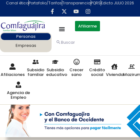
Canal ético
Portafolio/Tarifas
Transparencia
PQRS
Edicto JULIO 2026
Afiliarme
Personas
Buscar
Empresas
Subsidio
Subsidio
Crecer
Crédito
Afiliaciones
familiar
educativo
sano
social
Vivienda
Maziru
Agencia de
Empleo