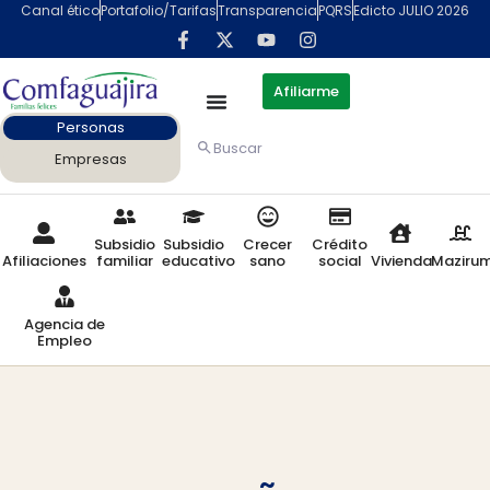
Canal ético
Portafolio/Tarifas
Transparencia
PQRS
Edicto JULIO 2026
Afiliarme
Personas
Buscar
Empresas
Subsidio
Subsidio
Crecer
Crédito
Afiliaciones
familiar
educativo
sano
social
Vivienda
Maziru
Agencia de
Empleo