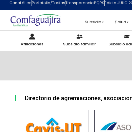
Canal ético
Portafolio/Tarifas
Transparencia
PQRS
Edicto JULIO 
Subsidio
Salud
Afiliaciones
Subsidio familiar
Subsidio ed
Directorio de agremiaciones, asociacion