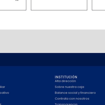
INSTITUCIÓN
Alta dirección
liar
Sobre nuestra caja
cativo
Balance social y financiero
Contrata con nosotros
l
Transparencia