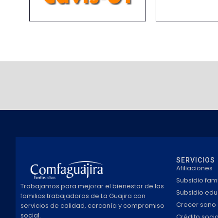
SERVICIOS
Afiliaciones
Subsidio fami
Trabajamos para mejorar el bienestar de las
Subsidio edu
familias trabajadoras de La Guajira con
Crecer sano
servicios de calidad, cercanía y compromiso
social.
Crédito socia