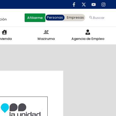
Personas
Empresas
Afiliarme
Buscar
ción
ivienda
Maziruma
Agencia de Empleo