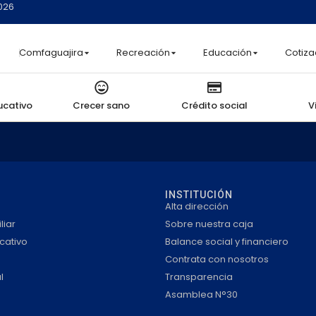
2026
Comfaguajira
Recreación
Educación
Cotiza
ucativo
Crecer sano
Crédito social
V
INSTITUCIÓN
Alta dirección
liar
Sobre nuestra caja
cativo
Balance social y financiero
Contrata con nosotros
l
Transparencia
Asamblea N°30