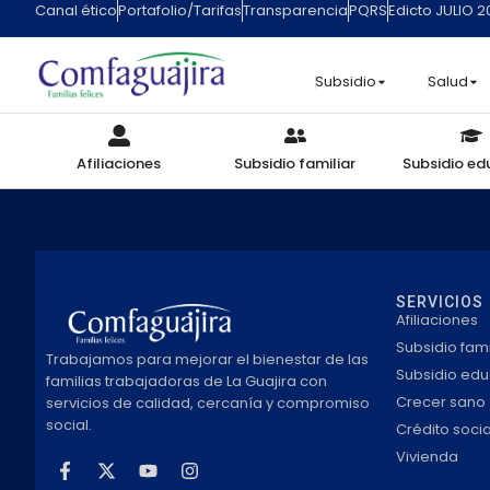
Canal ético
Portafolio/Tarifas
Transparencia
PQRS
Edicto JULIO 
Subsidio
Salud
Afiliaciones
Subsidio familiar
Subsidio ed
SERVICIOS
Afiliaciones
Subsidio fami
Trabajamos para mejorar el bienestar de las
Subsidio edu
familias trabajadoras de La Guajira con
Crecer sano
servicios de calidad, cercanía y compromiso
social.
Crédito socia
Vivienda