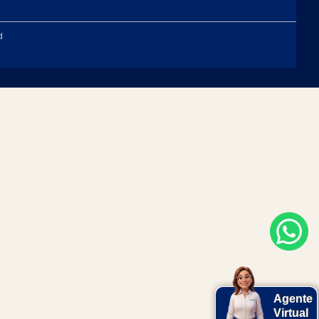
d
Agente
Virtual