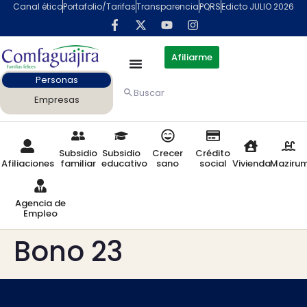
contenido
Canal ético
Portafolio/Tarifas
Transparencia
PQRS
Edicto JULIO 2026
Afiliarme
Personas
Buscar
Empresas
Subsidio
Subsidio
Crecer
Crédito
Afiliaciones
familiar
educativo
sano
social
Vivienda
Maziru
Agencia de
Empleo
Bono 23