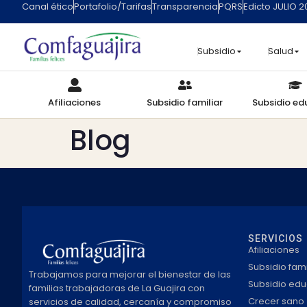
Canal ético
Portafolio/Tarifas
Transparencia
PQRS
Edicto JULIO 
contenido
Subsidio
Salud
Afiliaciones
Subsidio familiar
Subsidio ed
Blog
SERVICIOS
Afiliaciones
Subsidio fami
Trabajamos para mejorar el bienestar de las
Subsidio edu
familias trabajadoras de La Guajira con
Crecer sano
servicios de calidad, cercanía y compromiso