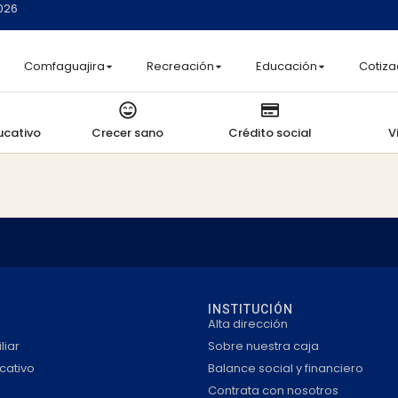
2026
Comfaguajira
Recreación
Educación
Cotiza
ucativo
Crecer sano
Crédito social
V
INSTITUCIÓN
Alta dirección
liar
Sobre nuestra caja
cativo
Balance social y financiero
Contrata con nosotros