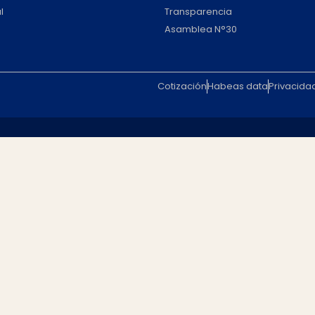
l
Transparencia
Asamblea N°30
Cotización
Habeas data
Privacida