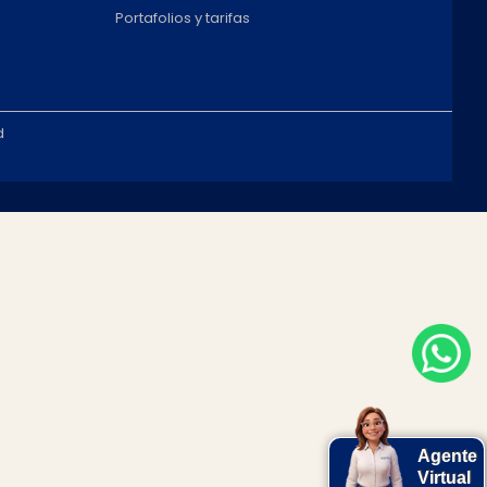
Portafolios y tarifas
d
Agente
Virtual