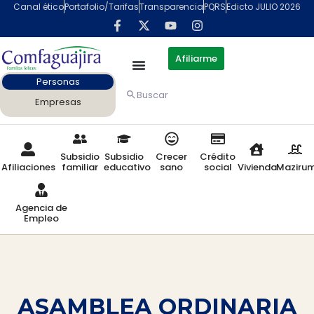
Canal ético
Portafolio/Tarifas
Transparencia
PQRS
Edicto JULIO 2026
Afiliarme
Personas
Buscar
Empresas
Subsidio
Subsidio
Crecer
Crédito
Afiliaciones
familiar
educativo
sano
social
Vivienda
Maziru
Agencia de
Empleo
ASAMBLEA ORDINARIA