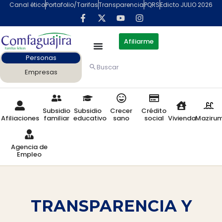
Canal ético
Portafolio/Tarifas
Transparencia
PQRS
Edicto JULIO 2026
Afiliarme
Personas
Buscar
Empresas
Subsidio
Subsidio
Crecer
Crédito
Afiliaciones
familiar
educativo
sano
social
Vivienda
Maziru
Agencia de
Empleo
TRANSPARENCIA Y