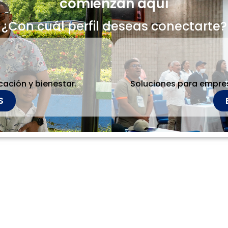
comienzan aquí
¿Con cuál perfil deseas conectarte?
cación y bienestar.
Soluciones para empres
S