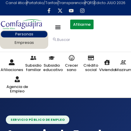
contenido
Canal ético
Portafolio/Tarifas
Transparencia
PQRS
Edicto JULIO 2026
Afiliarme
Personas
Buscar
Empresas
Subsidio
Subsidio
Crecer
Crédito
Afiliaciones
familiar
educativo
sano
social
Vivienda
Maziru
Agencia de
Empleo
SERVICIO PÚBLICO DE EMPLEO