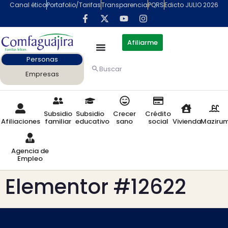
contenido
Canal ético
Portafolio/Tarifas
Transparencia
PQRS
Edicto JULIO 2026
Afiliarme
Personas
Buscar
Empresas
Subsidio
Subsidio
Crecer
Crédito
Afiliaciones
familiar
educativo
sano
social
Vivienda
Maziru
Agencia de
Empleo
Elementor #12622