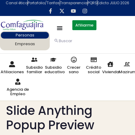
contenido
Canal ético
Portafolio/Tarifas
Transparencia
PQRS
Edicto JULIO 2026
Afiliarme
Personas
Buscar
Empresas
Subsidio
Subsidio
Crecer
Crédito
Afiliaciones
familiar
educativo
sano
social
Vivienda
Maziru
Agencia de
Empleo
Slide Anything
Popup Preview