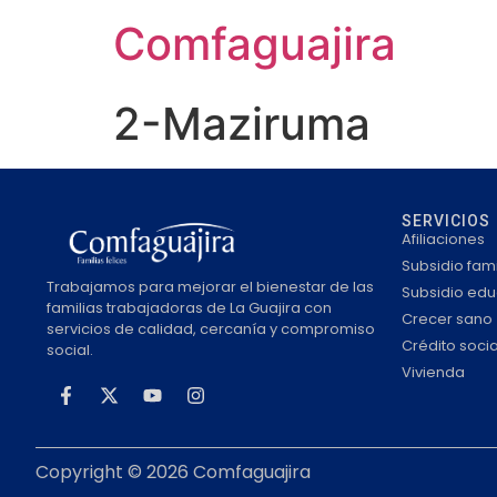
contenido
Comfaguajira
2-Maziruma
SERVICIOS
Afiliaciones
Subsidio fami
Trabajamos para mejorar el bienestar de las
Subsidio edu
familias trabajadoras de La Guajira con
Crecer sano
servicios de calidad, cercanía y compromiso
Crédito socia
social.
Vivienda
Copyright © 2026 Comfaguajira