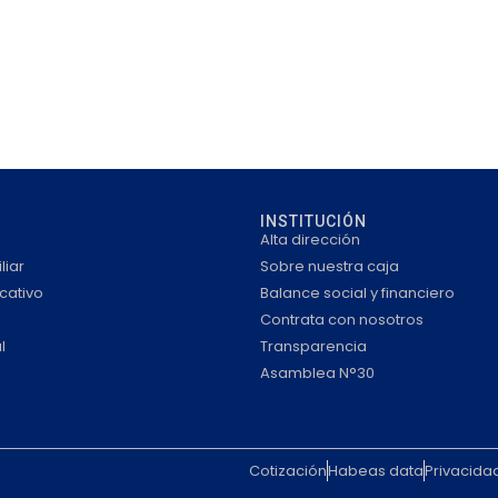
INSTITUCIÓN
Alta dirección
liar
Sobre nuestra caja
cativo
Balance social y financiero
Contrata con nosotros
l
Transparencia
Asamblea N°30
Cotización
Habeas data
Privacida