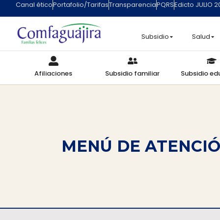
Canal ético
Portafolio/Tarifas
Transparencia
PQRS
Edicto JULIO 
Subsidio
Salud
Afiliaciones
Subsidio familiar
Subsidio ed
MENÚ DE ATENCIÓ