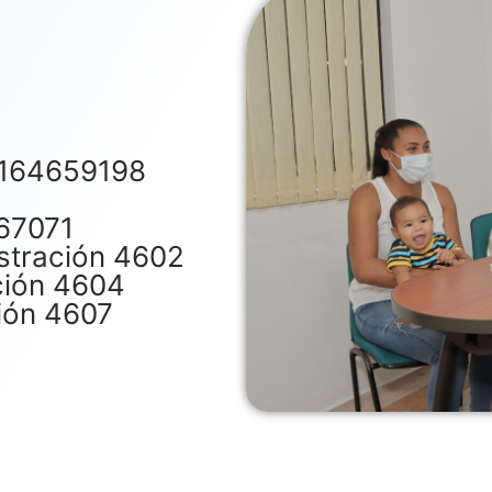
3164659198
67071
stración 4602
ción 4604
ción 4607