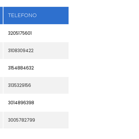
TELEFONO
3205175601
3108309422
3154884632
3135329156
3014896398
3005782799