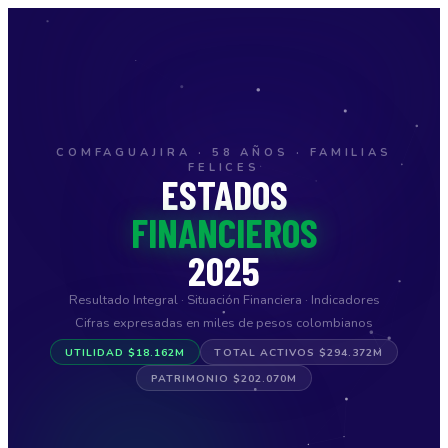
COMFAGUAJIRA · 58 AÑOS · FAMILIAS
FELICES
ESTADOS
FINANCIEROS
2025
Resultado Integral · Situación Financiera · Indicadores
Cifras expresadas en miles de pesos colombianos
UTILIDAD $18.162M
TOTAL ACTIVOS $294.372M
PATRIMONIO $202.070M