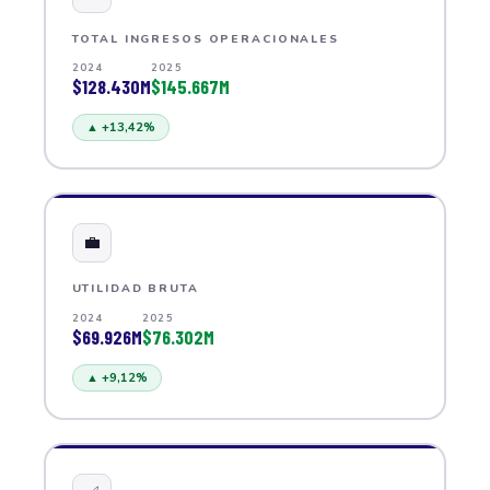
TOTAL INGRESOS OPERACIONALES
2024
2025
$128.430M
$145.667M
▲ +13,42%
💼
UTILIDAD BRUTA
2024
2025
$69.926M
$76.302M
▲ +9,12%