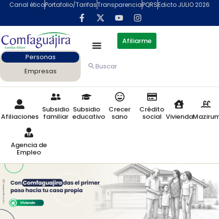
contenido
Canal ético
Portafolio/Tarifas
Transparencia
PQRS
Edicto JULIO 2026
Afiliarme
Personas
Buscar
Empresas
Subsidio
Subsidio
Crecer
Crédito
Afiliaciones
familiar
educativo
sano
social
Vivienda
Maziru
Agencia de
Empleo