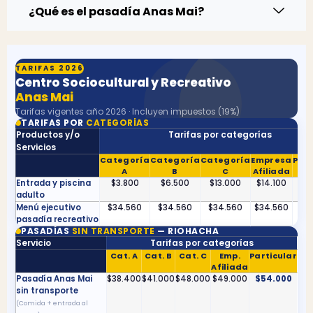
¿Qué es el pasadía Anas Mai?
TARIFAS 2026
Centro Sociocultural y Recreativo
Anas Mai
Tarifas vigentes año 2026 · Incluyen impuestos (19%)
TARIFAS POR
CATEGORÍAS
Productos y/o
Tarifas por categorías
Servicios
Categoría
Categoría
Categoría
Empresa
Part
A
B
C
Afiliada
Entrada y piscina
$3.800
$6.500
$13.000
$14.100
$1
adulto
Menú ejecutivo
$34.560
$34.560
$34.560
$34.560
$3
pasadía recreativo
PASADÍAS
SIN TRANSPORTE
— RIOHACHA
Servicio
Tarifas por categorías
Cat. A
Cat. B
Cat. C
Emp.
Particular
Afiliada
Pasadía Anas Mai
$38.400
$41.000
$48.000
$49.000
$54.000
sin transporte
(Comida + entrada al