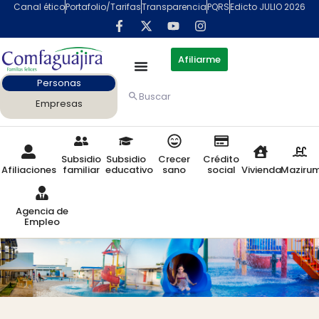
contenido
Canal ético
Portafolio/Tarifas
Transparencia
PQRS
Edicto JULIO 2026
Afiliarme
Personas
Buscar
Empresas
Subsidio
Subsidio
Crecer
Crédito
Afiliaciones
familiar
educativo
sano
social
Vivienda
Maziru
Agencia de
Empleo