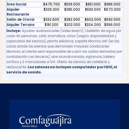
Área Social
$475.700
$539.000
$851.000
$986.000
$1.
Alquiler
$326.300
$385.000
$593.000
$670.000
$7
Restaurante
Salón de Cristal
$332.600
$382.000
$602.000
$692.000
$7
Alquiler Terraza
$181.200
$202.000
$324.000
$356.000
$4
Incluye:
Ayudas audiovisuales (video beam), 1 botellón de agua por
cada 40 personas, café, aromática, sillas (según disponibilidad y
capacidad del servicio), planta eléctrica, soporte técnico, wifi
(en los
casos donde los eventos que demanden mayores condiciones
técnicas, el cliente será responsable de cubrir los costos derivados por
contratación con terceros)
, aire acondicionado, vigilancia, tablero
acrílico y 2 marcadores e IVA. Oferta de servicio de cafetería y
restaurante.
Los salones no incluyen computador portátil, ni
servicio de sonido.