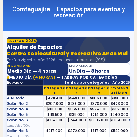
Comfaguajira – Espacios para eventos y
recreación
TARIFAS 2026
Alquiler de Espacios
Centro Sociocultural y Recreativo Anas Mai
Tarifas vigentes año 2026 · Incluyen impuestos (19%)
MODALIDAD
MODALIDAD
Medio Día — 4 horas
Un Día — 8 horas
MEDIO DÍA
(4 HORAS)
— TARIFAS POR CATEGORÍAS
Espacio
Tarifas por categorías · Año 2026
Categoría
Categoría
Categoría
Empresa
Par
A
B
C
Afiliada
Auditorio
$478.400
$549.000
$866.000
$996.000
$1.
Salón No. 2
$207.000
$238.000
$378.000
$423.000
$4
Salón No. 4
$318.300
$365.000
$574.000
$652.000
$7
Salón No. 5
$119.500
$135.000
$214.000
$240.000
$2
Salón No. 6
$634.000
$744.000
$1.035.000
$1.164.000
$1.
·
Capacidad 100%
Salón No. 6
$317.000
$372.000
$517.000
$582.000
$6
·
Capacidad 50%