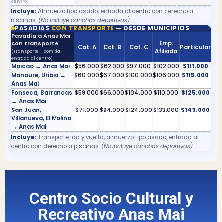
centro)
Incluye:
Almuerzo tipo asado, entrada al centro con derecho a
piscinas.
(No incluye canchas deportivas).
PASADÍAS
CON TRANSPORTE
— DESDE MUNICIPIOS
Pasadía a Anas Mai
con transporte
Emp.
Cat. A
Cat. B
Cat. C
Particular
Afiliada
(Transporte + comida +
entrada al centro)
Maicao → Anas Mai
$56.000
$62.000
$97.000
$102.000
$111.000
Manaure, Uribia →
$60.000
$67.000
$100.000
$106.000
$115.000
Anas Mai
Fonseca, Barrancas
$59.000
$66.000
$104.000
$110.000
$125.000
→ Anas Mai
San Juan,
$71.000
$84.000
$124.000
$133.000
$143.000
Villanueva, El Molino
→ Anas Mai
Incluye:
Transporte ida y vuelta, almuerzo tipo asado, entrada al
centro con derecho a piscinas.
(No incluye canchas deportivas).
Centro Socio Cultural y
Recreativo Anas Mai