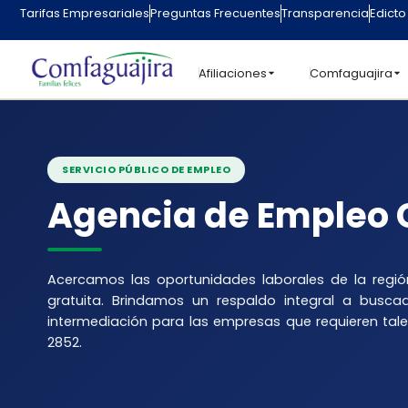
contenido
Tarifas Empresariales
Preguntas Frecuentes
Transparencia
Edicto
Afiliaciones
Comfaguajira
SERVICIO PÚBLICO DE EMPLEO
Agencia de Empleo 
Acercamos las oportunidades laborales de la regi
gratuita. Brindamos un respaldo integral a busca
intermediación para las empresas que requieren tale
2852.