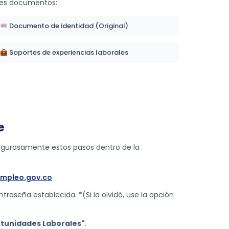
tes documentos:
Documento de identidad (Original)
Soportes de experiencias laborales
e
a rigurosamente estos pasos dentro de la
empleo.gov.co
traseña establecida. *(Si la olvidó, use la opción
rtunidades Laborales"
.