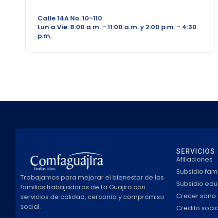
Calle 14A No. 10-110
Lun a Vie: 8:00 a.m. - 11:00 a.m. y 2:00 p.m. - 4:30
p.m.
SERVICIOS
Afiliaciones
Subsidio fami
Trabajamos para mejorar el bienestar de las
Subsidio edu
familias trabajadoras de La Guajira con
Crecer sano
servicios de calidad, cercanía y compromiso
social.
Crédito socia